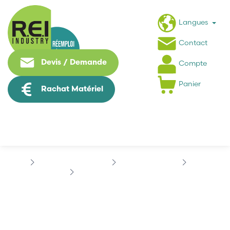
Langues
Contact
Devis / Demande
Compte
Panier
Rachat Matériel
Contrôle Commande
TELEMECANIQUE
SÉRIE 7
TÉLÉMÉCANIQUE TSXTE01
TÉLÉMÉCANIQUE
TSXTE01