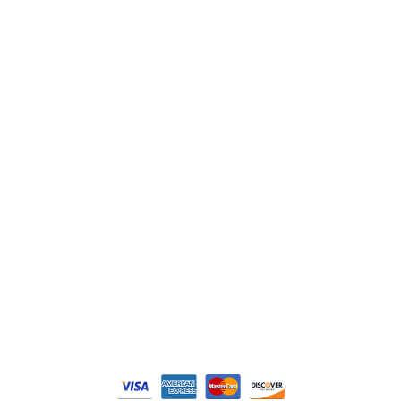
ABB
Lenze
Schneider
Siemens
Philips
DELL
Nos catégories
Contrôle Commande
Hmi / Affichage
Puissance / Conversion energie
© Tous droits réservés. Réalisé par
N2M Solution