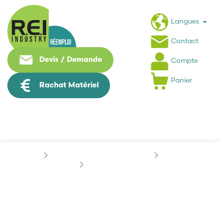
Langues
Contact
Devis / Demande
Compte
Panier
Rachat Matériel
Puissance / Conversion energie
SIEMENS
SIEMENS 07463362
SIEMENS 07463362