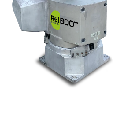
Nos marques
Allen-Bradley
Indramat
ABB
Lenze