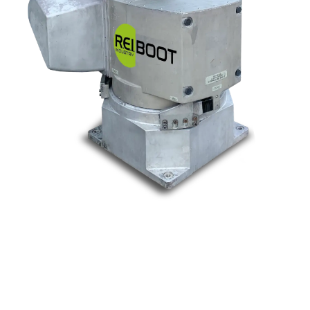
Nos marques
Allen-Bradley
Indramat
ABB
Lenze