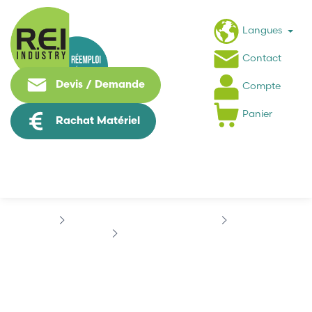
Langues
Contact
Devis / Demande
Compte
Panier
Rachat Matériel
Machine Speciale / Carte Metier
SIEMENS
SIEMENS 07463958
SIEMENS 07463958