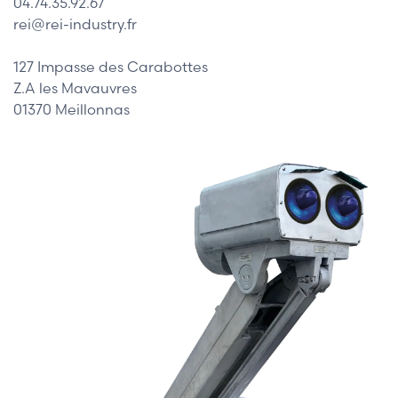
04.74.35.92.67
rei@rei-industry.fr
127 Impasse des Carabottes
Z.A les Mavauvres
01370 Meillonnas