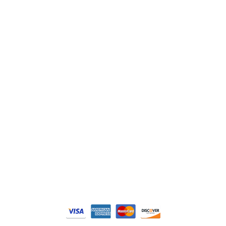
ABB
Lenze
Schneider
Siemens
Philips
DELL
Nos catégories
Contrôle Commande
Hmi / Affichage
Puissance / Conversion energie
© Tous droits réservés. Réalisé par
N2M Solution