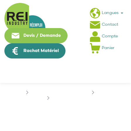
Langues
Contact
Devis / Demande
Compte
Panier
Rachat Matériel
Puissance / Conversion energie
SIEMENS
SIEMENS 05759720
SIEMENS 05759720