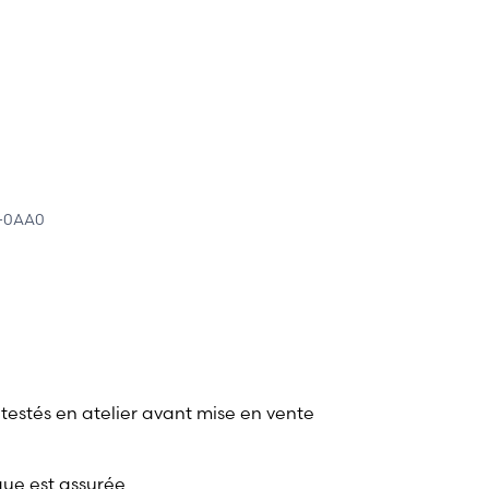
1-0AA0
 testés en atelier avant mise en vente
que est assurée