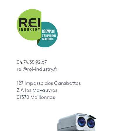
Nos mar
Allen-Bradl
Indramat
ABB
Lenze
Schneider
04.74.35.92.67
Siemens
rei@rei-industry.fr
Philips
DELL
127 Impasse des Carabottes
Z.A les Mavauvres
01370 Meillonnas