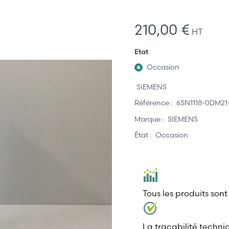
210,00 €
HT
Etat
Occasion
SIEMENS
Référence :
6SN1118-0DM2
Marque :
SIEMENS
État :
Occasion
Tous les produits sont
La traçabilité techni