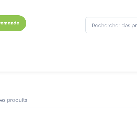
 Demande
s
Marques
Qui sommes-nous
Expertises
6SN1118-0DM21-0AA0
SIEMENS 6SN1118-0DM21-0AA0