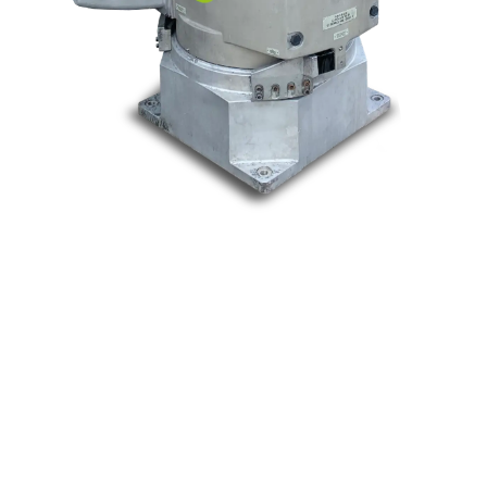
Nos marques
Allen-Bradley
Indramat
ABB
Lenze
Schneider
Siemens
Philips
DELL