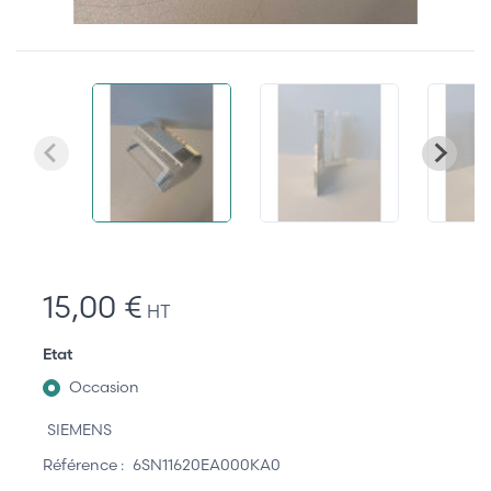
15,00 €
HT
Etat
Occasion
SIEMENS
Référence :
6SN11620EA000KA0