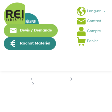
Langues
Contact
Devis / Demande
Compte
Panier
Rachat Matériel
Contrôle Commande
SIEMENS
SIEMENS 6SN11620EA000KA0
SIEMENS
6SN11620EA000KA0