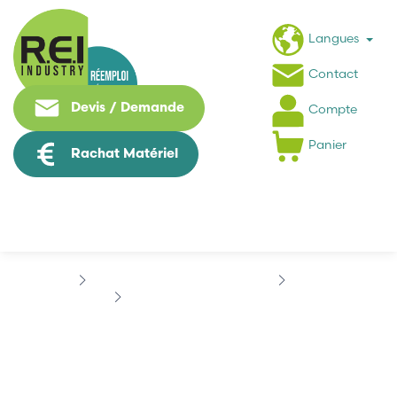
Langues
Contact
Devis / Demande
Compte
Panier
Rachat Matériel
Puissance / Conversion energie
SIEMENS
SIEMENS 6SN11611CA000DA0
SIEMENS
6SN11611CA000DA0