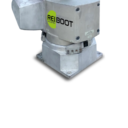
Nos marques
Allen-Bradley
Indramat
ABB
Lenze