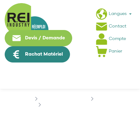
Langues
Contact
Devis / Demande
Compte
Panier
Rachat Matériel
Informatique Industrielle
SIEMENS
SIEMENS 6ES7612-2QH10-0AB4
SIEMENS 6ES7612-2QH10-
0AB4