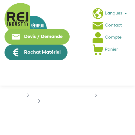
Langues
Contact
Devis / Demande
Compte
Panier
Rachat Matériel
Puissance / Conversion energie
SIEMENS
SIEMENS 6SL3243-0BB30-1PA3
SIEMENS 6SL3243-
0BB30-1PA3