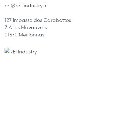
rei@rei-industry.fr
127 Impasse des Carabottes
Z.A les Mavauvres
01370 Meillonnas
Nos marques
Allen-Bradley
Indramat
ABB
Lenze
Schneider
Siemens
Philips
DELL