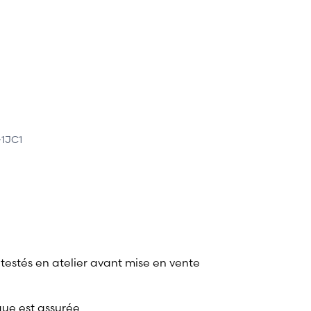
-1JC1
 testés en atelier avant mise en vente
que est assurée