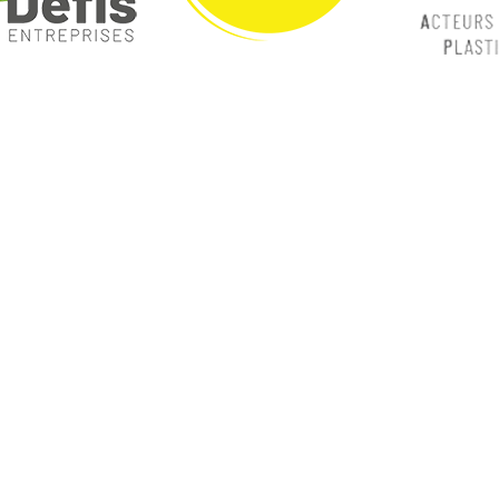
ques
Nos catégories
ey
Contrôle Commande
Hmi / Affichage
Puissance / Conversion energie