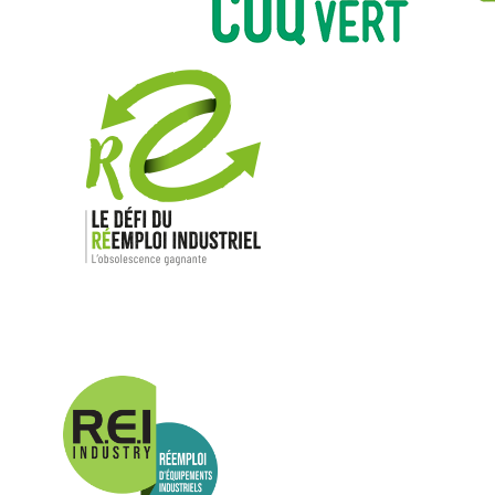
Nos mar
Allen-Bradl
Indramat
ABB