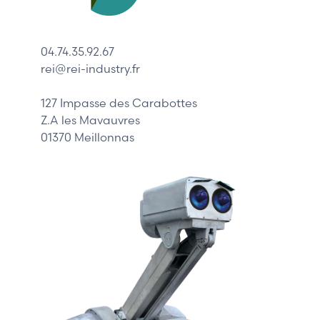
Lenze
Schneider
04.74.35.92.67
Siemens
rei@rei-industry.fr
Philips
DELL
127 Impasse des Carabottes
Z.A les Mavauvres
01370 Meillonnas