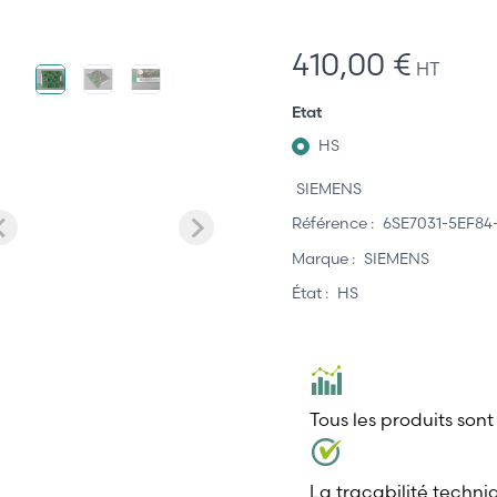
410,00 €
HT
Etat
HS
SIEMENS
Référence :
6SE7031-5EF84
Marque :
SIEMENS
État :
HS
Tous les produits sont
La traçabilité techni