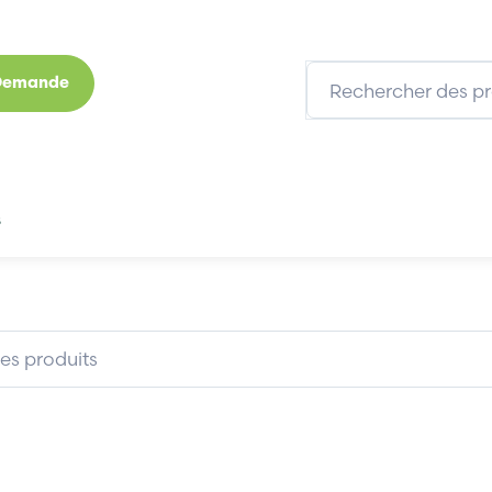
 Demande
s
Marques
Qui sommes-nous
Expertises
SE7031-5EF84-1JC1
SIEMENS 6SE7031-5EF84-1JC1