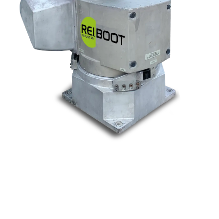
Nos marques
Allen-Bradley
Indramat
ABB
Lenze