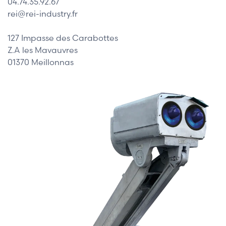
04.74.35.92.67
rei@rei-industry.fr
127 Impasse des Carabottes
Z.A les Mavauvres
01370 Meillonnas