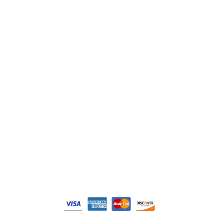
ABB
Lenze
Schneider
Siemens
Philips
DELL
Nos catégories
Contrôle Commande
Hmi / Affichage
Puissance / Conversion energie
© Tous droits réservés. Réalisé par
N2M Solution