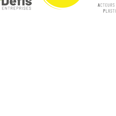
ques
Nos catégories
ey
Contrôle Commande
Hmi / Affichage
Puissance / Conversion energie