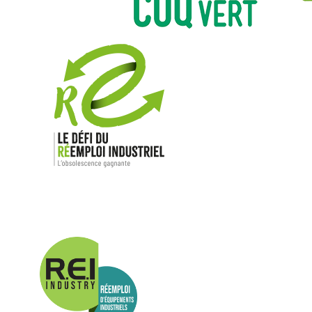
Nos mar
Allen-Bradl
Indramat
ABB