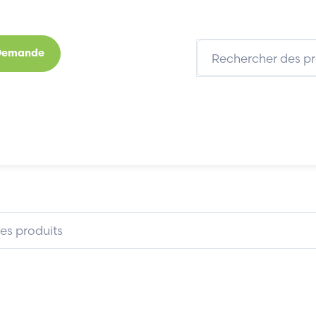
 Demande
s
Marques
Qui sommes-nous
Expertises
 C79459-A1890-A10
SIEMENS C79459-A1890-A10