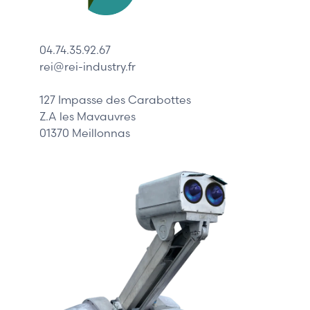
Lenze
Schneider
04.74.35.92.67
Siemens
rei@rei-industry.fr
Philips
DELL
127 Impasse des Carabottes
Z.A les Mavauvres
01370 Meillonnas