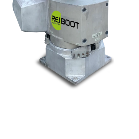
Nos marques
Allen-Bradley
Indramat
ABB
Lenze