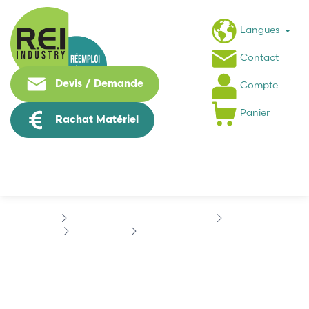
Langues
Contact
Devis / Demande
Compte
Panier
Rachat Matériel
Puissance / Conversion energie
SIEMENS
SIMODRIVE
SIEMENS 6SC6110-0GA01
SIEMENS 6SC6110-0GA01