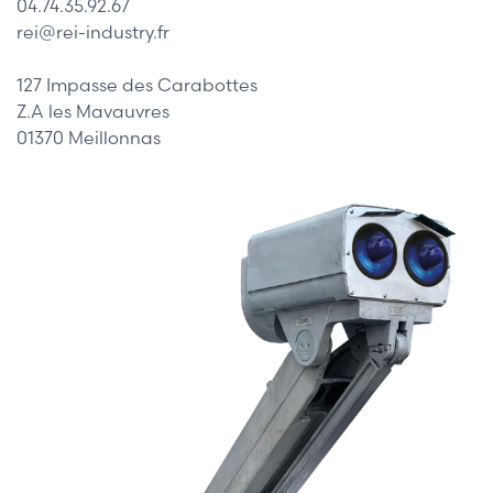
04.74.35.92.67
rei@rei-industry.fr
127 Impasse des Carabottes
Z.A les Mavauvres
01370 Meillonnas