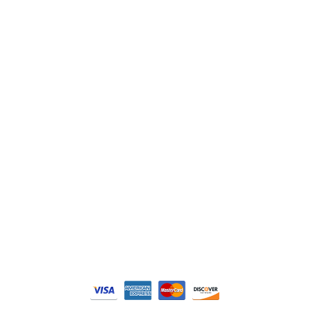
ABB
Lenze
Schneider
Siemens
Philips
DELL
Nos catégories
Contrôle Commande
Hmi / Affichage
Puissance / Conversion energie
© Tous droits réservés. Réalisé par
N2M Solution