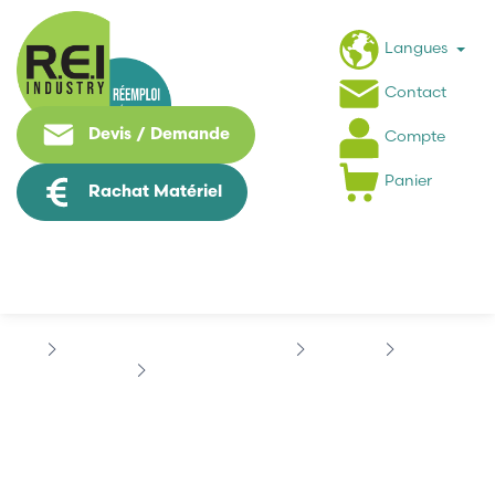
Langues
Contact
Devis / Demande
Compte
Panier
Rachat Matériel
Puissance / Conversion energie
SIEMENS
SIMOVERT
SIEMENS 6SE7031-0EE84-1JC0
SIEMENS 6SE7031-0EE84-
1JC0