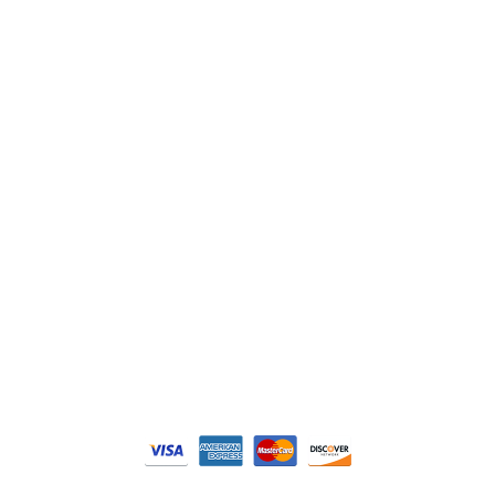
Lenze
Schneider
Siemens
Philips
DELL
Nos catégories
Contrôle Commande
Hmi / Affichage
Puissance / Conversion energie
© Tous droits réservés. Réalisé par
N2M Solution