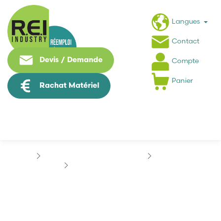
Langues
Contact
Devis / Demande
Compte
Panier
Rachat Matériel
Puissance / Conversion energie
SIEB & MEYER
SINUDYN
SIEB & MEYER...
SIEB & MEYER
26.44.0095.1