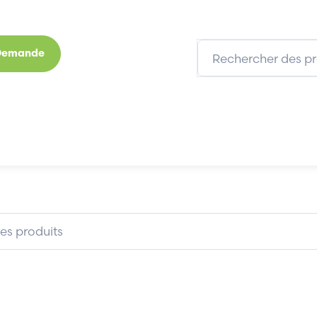
 Demande
s
Marques
Qui sommes-nous
Expertises
SIEB & MEYER