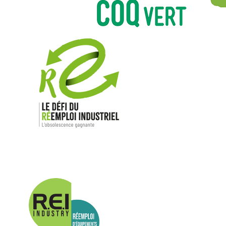
Nos mar
Allen-Bradl
Indramat