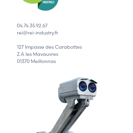
ABB
Lenze
Schneider
04.74.35.92.67
Siemens
rei@rei-industry.fr
Philips
DELL
127 Impasse des Carabottes
Z.A les Mavauvres
01370 Meillonnas