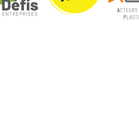
ques
Nos catégories
ey
Contrôle Commande
Hmi / Affichage