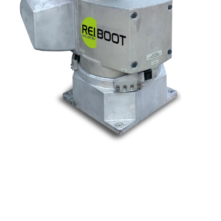
Nos marques
Allen-Bradley
Indramat
ABB
Lenze