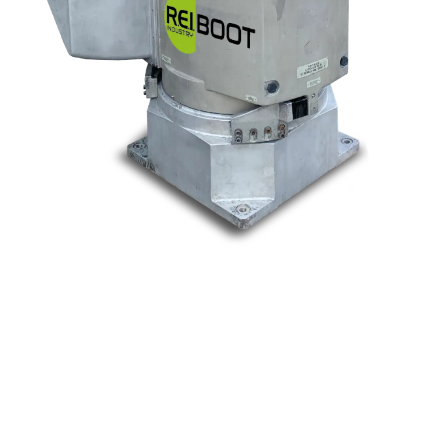
Nos marques
Allen-Bradley
Indramat
ABB
Lenze
Schneider
Siemens