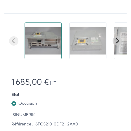
1 685,00 €
HT
Etat
Occasion
SINUMERIK
Référence :
6FC5210-0DF21-2AA0