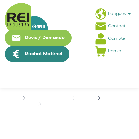
Langues
Contact
Devis / Demande
Compte
Panier
Rachat Matériel
Contrôle Commande
SIEMENS
SINUMERIK
SIEMENS 6FC5210-0DF21-2AA0
SIEMENS 6FC5210-0DF21-
2AA0