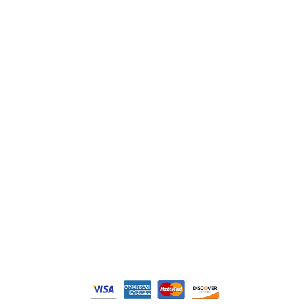
ABB
Lenze
Schneider
Siemens
Philips
DELL
Nos catégories
Contrôle Commande
Hmi / Affichage
Puissance / Conversion energie
© Tous droits réservés. Réalisé par
N2M Solution