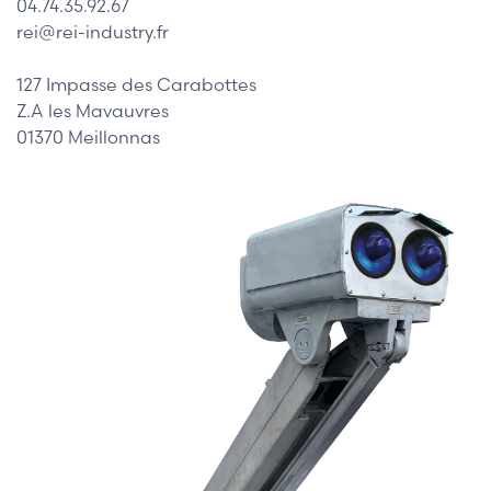
04.74.35.92.67
rei@rei-industry.fr
127 Impasse des Carabottes
Z.A les Mavauvres
01370 Meillonnas