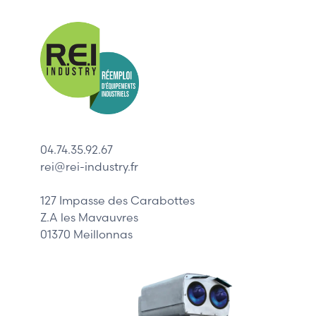
Nos mar
Allen-Bradl
Indramat
ABB
Lenze
Schneider
04.74.35.92.67
Siemens
rei@rei-industry.fr
Philips
DELL
127 Impasse des Carabottes
Z.A les Mavauvres
01370 Meillonnas