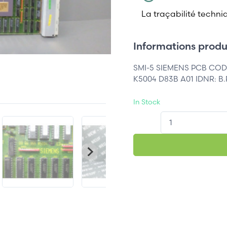
La traçabilité techni
Informations produi
SMI-5 SIEMENS PCB CODE
K5004 D83B A01 IDNR: B.
In Stock
QT.