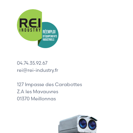
Nos mar
Allen-Bradl
Indramat
ABB
Lenze
Schneider
04.74.35.92.67
Siemens
rei@rei-industry.fr
Philips
DELL
127 Impasse des Carabottes
Z.A les Mavauvres
01370 Meillonnas