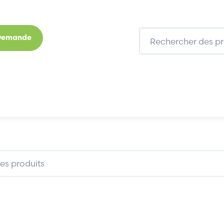
 Demande
s
Marques
Qui sommes-nous
Expertises
966855K5004D83BA01
SIEMENS 8966855K5004D83BA0