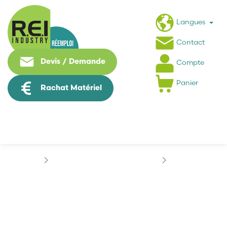
Langues
Contact
Devis / Demande
Compte
Panier
Rachat Matériel
Machine Speciale / Carte Metier
STAUBLI
STAUBLI BRAS...
STAUBLI BRAS ROBOT
TS80