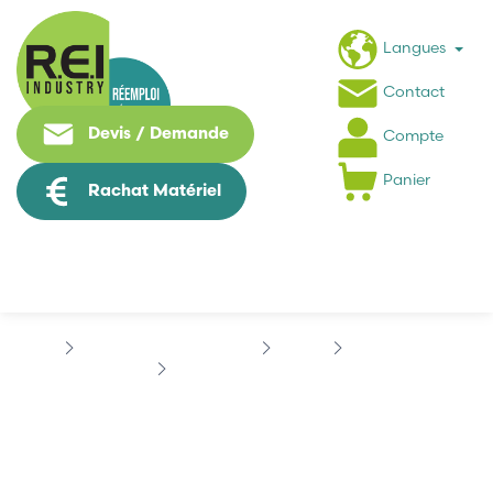
Langues
Contact
Devis / Demande
Compte
Panier
Rachat Matériel
Informatique Industrielle
3COM
SUPER STACK II
3COM 1666-510-050-1.02
3COM 1666-510-050-1.02