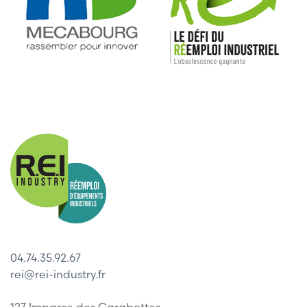
04.74.35.92.67
rei@rei-industry.fr
127 Impasse des Carabottes