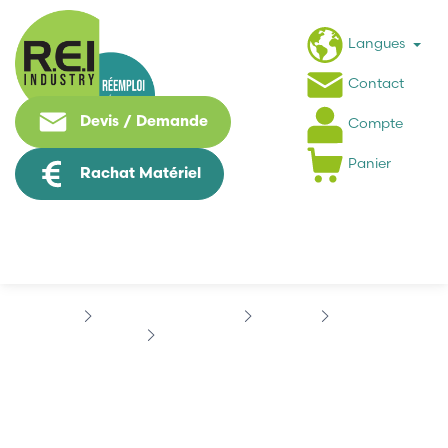
Langues
Contact
Devis / Demande
Compte
Panier
Rachat Matériel
Contrôle Commande
OMRON
SYSMAC
OMRON C200H-OC226
OMRON C200H-OC226