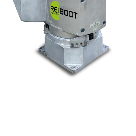
Nos marques
Allen-Bradley
Indramat
ABB
Lenze
Schneider