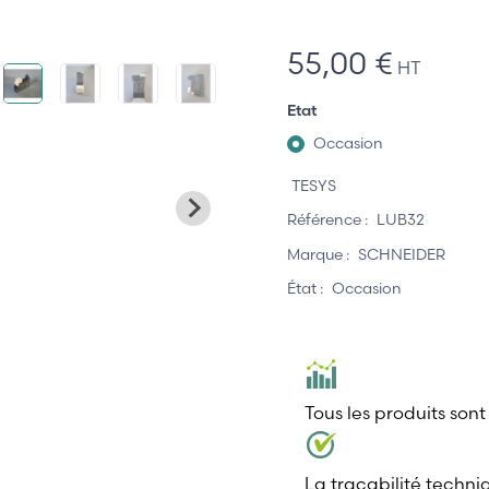
55,00 €
HT
Etat
Occasion
TESYS
Référence :
LUB32
Marque :
SCHNEIDER
État :
Occasion
Tous les produits sont
La traçabilité techni