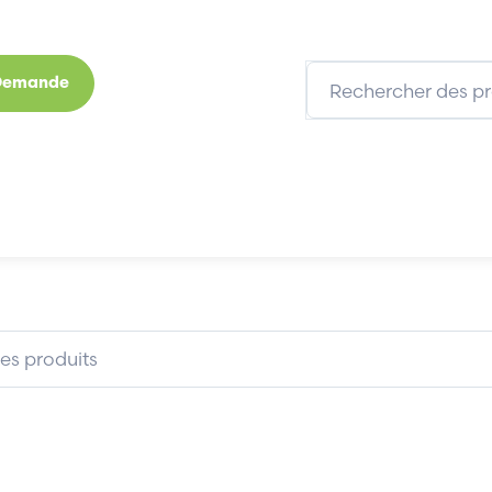
 Demande
s
Marques
Qui sommes-nous
Expertises
SCHNEIDER LUB32
SCHNEIDER LUB32