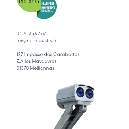
Indramat
ABB
Lenze
Schneider
04.74.35.92.67
Siemens
rei@rei-industry.fr
Philips
DELL
127 Impasse des Carabottes
Z.A les Mavauvres
01370 Meillonnas