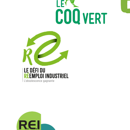
Nos mar
Allen-Bradl