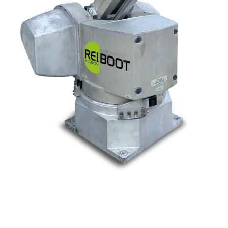
Nos marques
Allen-Bradley
Indramat