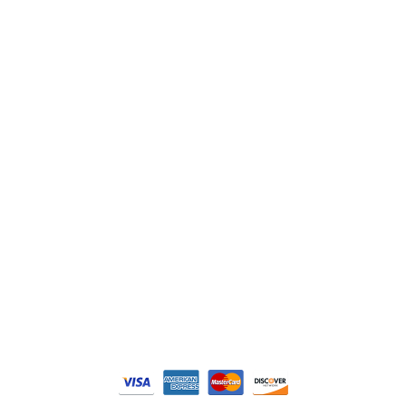
ABB
Lenze
Schneider
Siemens
Philips
DELL
Nos catégories
Contrôle Commande
Hmi / Affichage
Puissance / Conversion energie
© Tous droits réservés. Réalisé par
N2M Solution