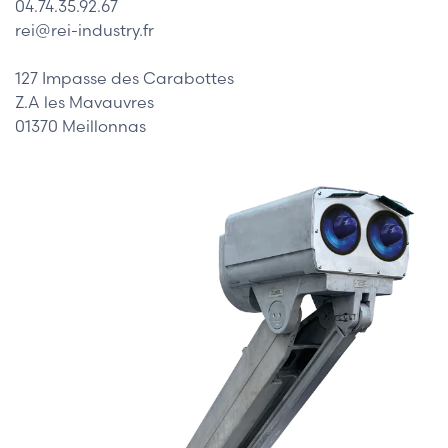
04.74.35.92.67
rei@rei-industry.fr
127 Impasse des Carabottes
Z.A les Mavauvres
01370 Meillonnas