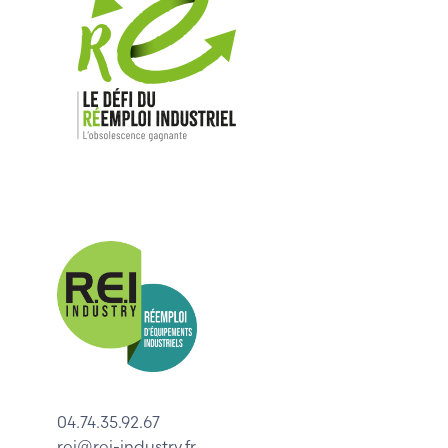
Nos mar
Allen-Bradl
Indramat
ABB
Lenze
Schneider
04.74.35.92.67
Siemens
rei@rei-industry.fr