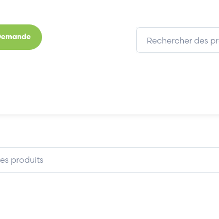
 Demande
s
Marques
Qui sommes-nous
Expertises
MG25Q2YS40
TOSHIBA MG25Q2YS40