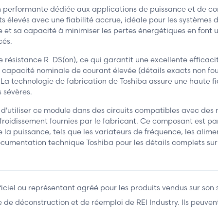
erformante dédiée aux applications de puissance et de conv
nts élevés avec une fiabilité accrue, idéale pour les systèmes
e et sa capacité à minimiser les pertes énergétiques en font
cés.
 résistance R_DS(on), ce qui garantit une excellente efficac
pacité nominale de courant élevée (détails exacts non fourni
 La technologie de fabrication de Toshiba assure une haute 
 sévères.
 d'utiliser ce module dans des circuits compatibles avec des
efroidissement fournies par le fabricant. Ce composant est p
la puissance, tels que les variateurs de fréquence, les alim
documentation technique Toshiba pour les détails complets sur
fficiel ou représentant agréé pour les produits vendus sur son 
ière de déconstruction et de réemploi de REI Industry. Ils peuv