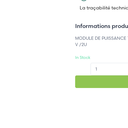
La traçabilité techni
Informations produi
MODULE DE PUISSANCE 
V /2U
In Stock
QT.