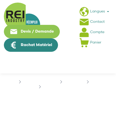
Langues
Contact
Devis / Demande
Compte
Panier
Rachat Matériel
Contrôle Commande
BACHMANN
UNILOG
BACHMANN VID500/S
BACHMANN VID500/S