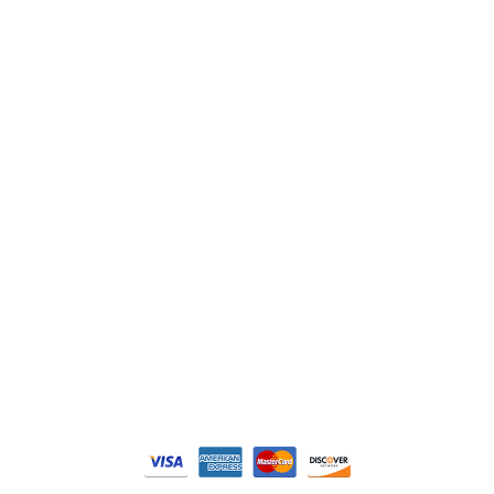
ABB
Lenze
Schneider
Siemens
Philips
DELL
Nos catégories
Contrôle Commande
Hmi / Affichage
Puissance / Conversion energie
© Tous droits réservés. Réalisé par
N2M Solution