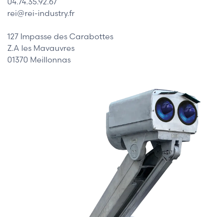
04.74.35.92.67
rei@rei-industry.fr
127 Impasse des Carabottes
Z.A les Mavauvres
01370 Meillonnas