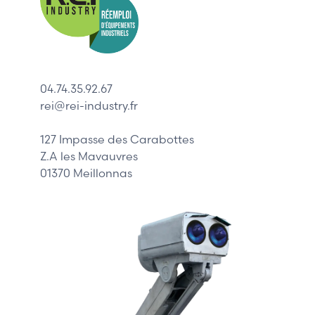
Indramat
ABB
Lenze
Schneider
04.74.35.92.67
Siemens
rei@rei-industry.fr
Philips
DELL
127 Impasse des Carabottes
Z.A les Mavauvres
01370 Meillonnas