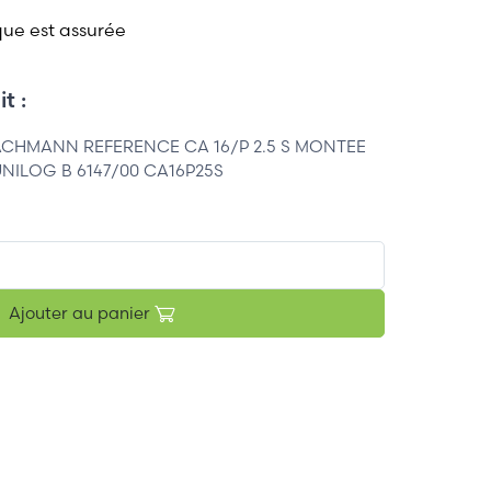
que est assurée
t :
ACHMANN REFERENCE CA 16/P 2.5 S MONTEE
UNILOG B 6147/00 CA16P25S
Ajouter au panier