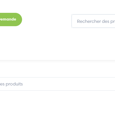
 Demande
s
Marques
Qui sommes-nous
Expertises
MANN CA16/P2.5S
BACHMANN CA16/P2.5S