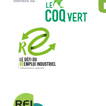
Membre de :
Nos mar
Allen-Bradl