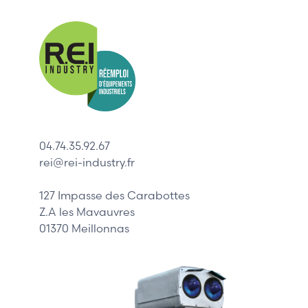
Nos mar
Allen-Bradl
Indramat
ABB
Lenze
Schneider
04.74.35.92.67
Siemens
rei@rei-industry.fr
Philips
DELL
127 Impasse des Carabottes
Z.A les Mavauvres
01370 Meillonnas