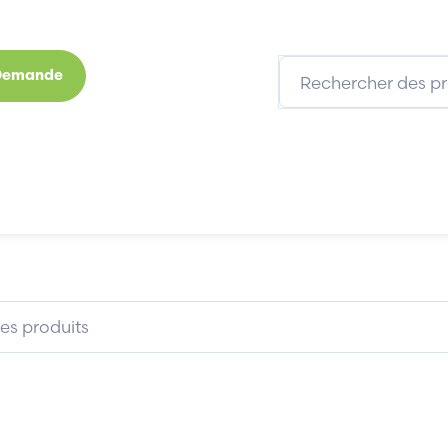
 Demande
s
Marques
Qui sommes-nous
Expertises
MANN CE32/1S
BACHMANN CE32/1S