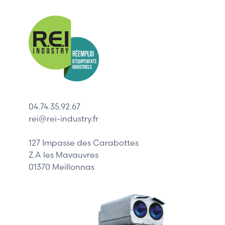
Nos mar
Allen-Bradl
Indramat
ABB
Lenze
Schneider
04.74.35.92.67
Siemens
rei@rei-industry.fr
Philips
DELL
127 Impasse des Carabottes
Z.A les Mavauvres
01370 Meillonnas