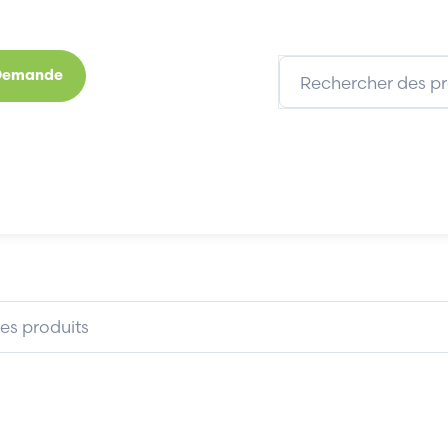
 Demande
s
Marques
Qui sommes-nous
Expertises
HMANN MEM501/S
BACHMANN MEM501/S