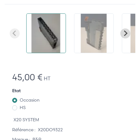
45,00 €
HT
Etat
Occasion
HS
X20 SYSTEM
Référence :
X20DO9322
Marque :
B&R