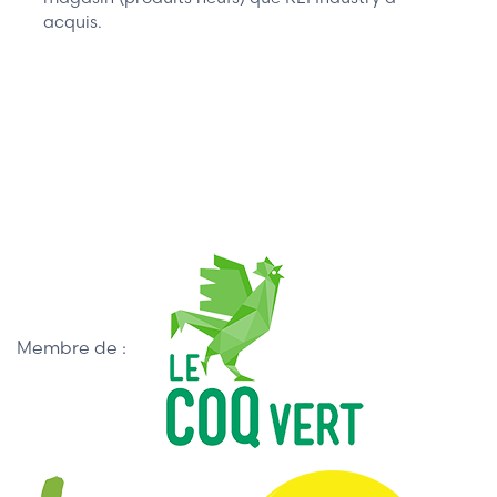
acquis.
Membre de :