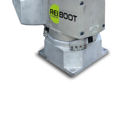
Nos marques
Allen-Bradley
Indramat
ABB
Lenze
Schneider