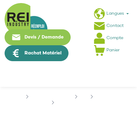
Langues
Contact
Devis / Demande
Compte
Panier
Rachat Matériel
Contrôle Commande
B&R
X20 SYSTEM
B&R X20DO9322
B&R X20DO9322