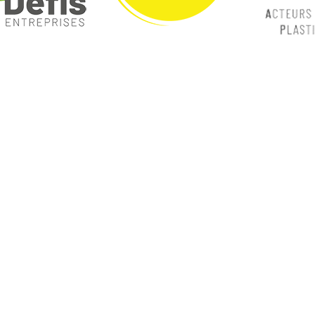
ques
Nos catégories
ey
Contrôle Commande
Hmi / Affichage
Puissance / Conversion energie