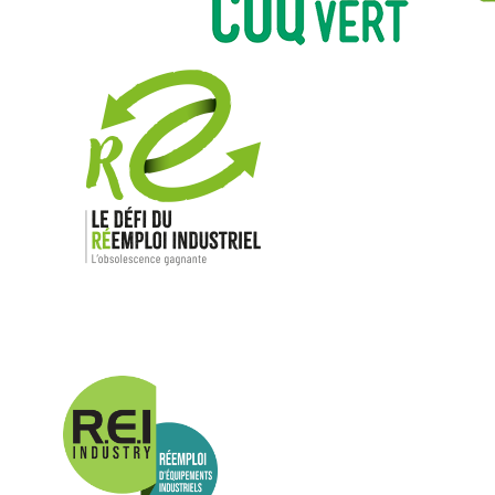
Nos mar
Allen-Bradl
Indramat
ABB