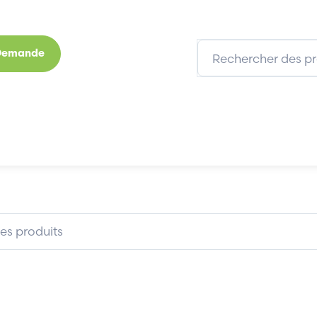
 Demande
s
Marques
Qui sommes-nous
Expertises
I4622
B&R X20AI4622