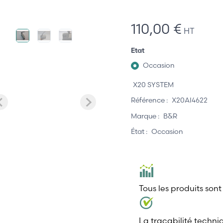
110,00 €
HT
Etat
Occasion
X20 SYSTEM
Référence :
X20AI4622
Marque :
B&R
État :
Occasion
Tous les produits sont
La traçabilité techni