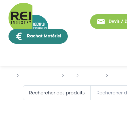
Devis /
Rachat Matériel
Tous nos produit
Contrôle Commande
B&R
X20 SYSTEM
B&R X20A
Rechercher des produits