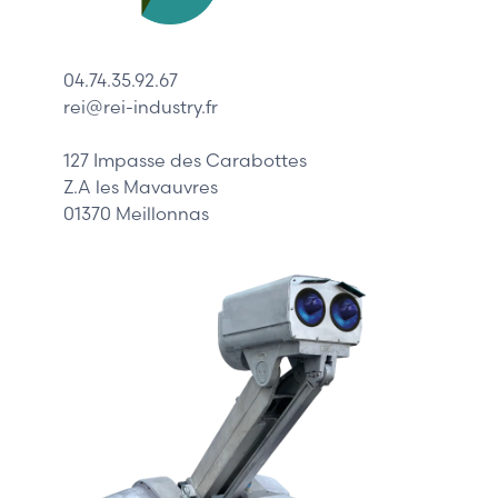
Lenze
Schneider
04.74.35.92.67
Siemens
rei@rei-industry.fr
Philips
DELL
127 Impasse des Carabottes
Z.A les Mavauvres
01370 Meillonnas