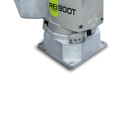
Nos marques
Allen-Bradley
Indramat
ABB
Lenze
Schneider
Siemens