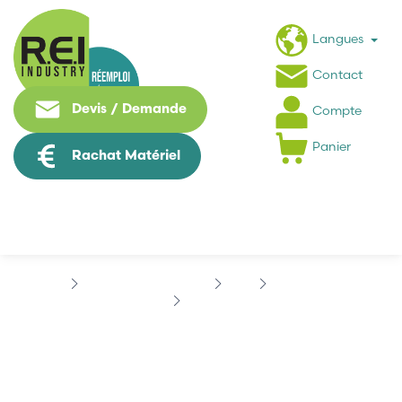
Langues
Contact
Devis / Demande
Compte
Panier
Rachat Matériel
Contrôle Commande
ABB
PROCONTIC B
ABB ECZ
ABB ECZ