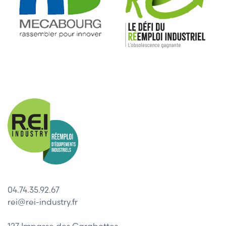
04.74.35.92.67
rei@rei-industry.fr
127 Impasse des Carabottes