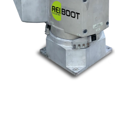
Nos marques
Allen-Bradley
Indramat
ABB
Lenze
Schneider