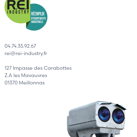
04.74.35.92.67
rei@rei-industry.fr
127 Impasse des Carabottes
Z.A les Mavauvres
01370 Meillonnas