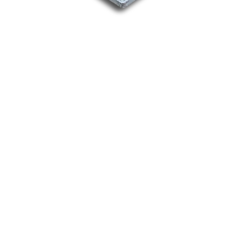
Nos marques
Allen-Bradley
Indramat
ABB
Lenze
Schneider
Siemens
Philips
DELL
Nos catégories
Contrôle Commande
Hmi / Affichage
Puissance / Conversion energie