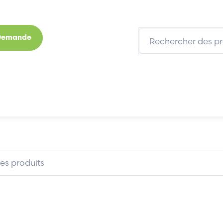
 Demande
s
Marques
Qui sommes-nous
Expertises
BEKO TECHNOLOGIES