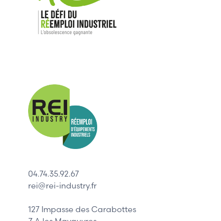
Nos mar
Allen-Bradl
Indramat
ABB
Lenze
Schneider
04.74.35.92.67
Siemens
rei@rei-industry.fr
Philips
DELL
127 Impasse des Carabottes
Z.A les Mavauvres