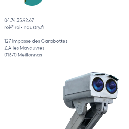
04.74.35.92.67
rei@rei-industry.fr
127 Impasse des Carabottes
Z.A les Mavauvres
01370 Meillonnas