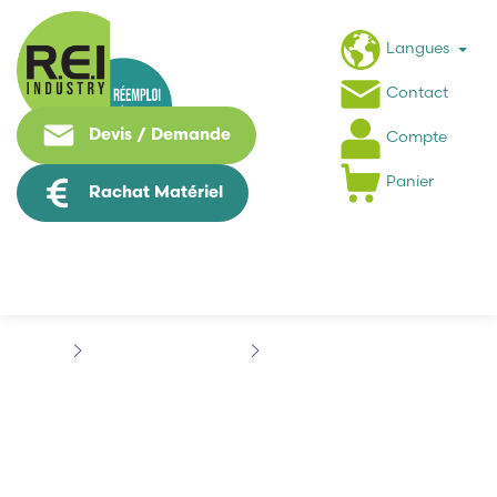
Langues
Contact
Devis / Demande
Compte
Panier
Rachat Matériel
Contrôle Commande
ABB
AC31 SERIES 40..50
AC31 SERIES 40..50