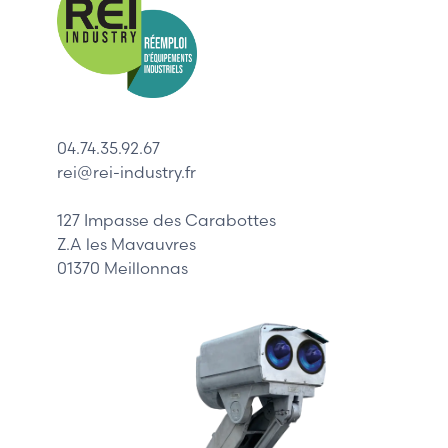
Allen-Bradl
Indramat
ABB
Lenze
Schneider
04.74.35.92.67
Siemens
rei@rei-industry.fr
Philips
DELL
127 Impasse des Carabottes
Z.A les Mavauvres
01370 Meillonnas