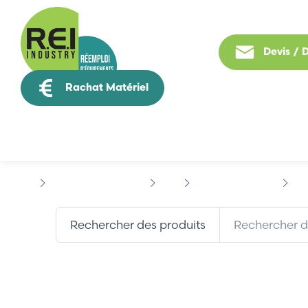
Devis /
Rachat Matériel
Tous nos produit
Contrôle Commande
ABB
AC31 SERIES 40..50
AB
Rechercher des produits