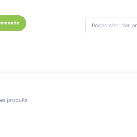
 Demande
s
Marques
Qui sommes-nous
Expertises
B 07KT51-030
ABB 07KT51-030