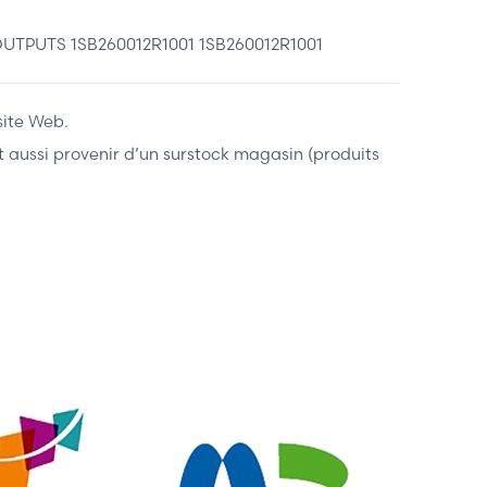
TPUTS 1SB260012R1001 1SB260012R1001
site Web.
ent aussi provenir d’un surstock magasin (produits