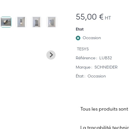
55,00 €
HT
Etat
Occasion
TESYS
Référence :
LUB32
Marque :
SCHNEIDER
État :
Occasion
Tous les produits sont
La traçabilité techni