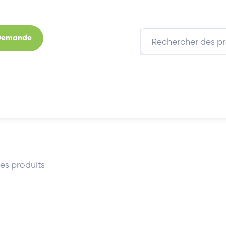
 Demande
s
Marques
Qui sommes-nous
Expertises
SCHNEIDER LUB32
SCHNEIDER LUB32