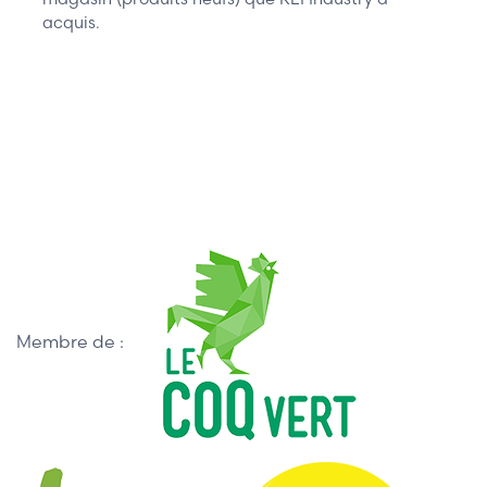
acquis.
Membre de :