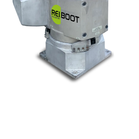
Nos marques
Allen-Bradley
Indramat
ABB
Lenze
Schneider