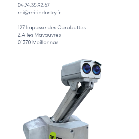
04.74.35.92.67
Siemens
rei@rei-industry.fr
Philips
DELL
127 Impasse des Carabottes
Z.A les Mavauvres
01370 Meillonnas