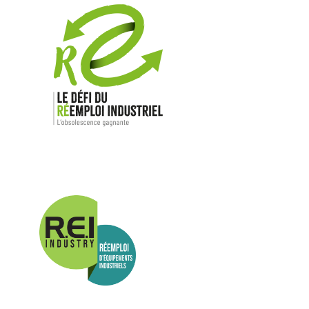
Nos mar
Allen-Bradl
Indramat
ABB
Lenze
Schneider