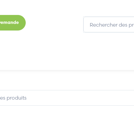
 Demande
s
Marques
Qui sommes-nous
Expertises
FCI