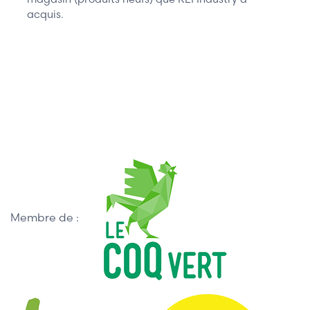
acquis.
Membre de :