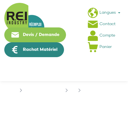
Langues
Contact
Devis / Demande
Compte
Panier
Rachat Matériel
Contrôle Commande
FCI
FCI 8655MH0912LF
FCI 8655MH0912LF