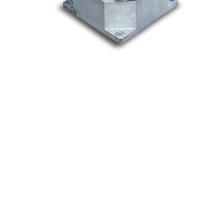
Nos marques
Allen-Bradley
Indramat
ABB
Lenze
Schneider
Siemens
Philips
DELL
Nos catégories
Contrôle Commande