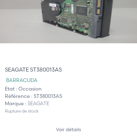
30,00 €
SEAGATE ST380013AS
BARRACUDA
Etat :
Occasion
Référence :
ST380013AS
Marque :
SEAGATE
Rupture de stock
Voir détails