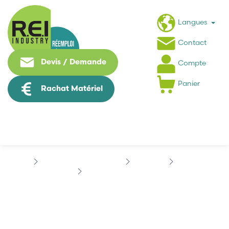
Langues
Contact
Devis / Demande
Compte
Panier
Rachat Matériel
Informatique Industrielle
SEAGATE
CHEETAH
SEAGATE ST318452LC
SEAGATE ST318452LC