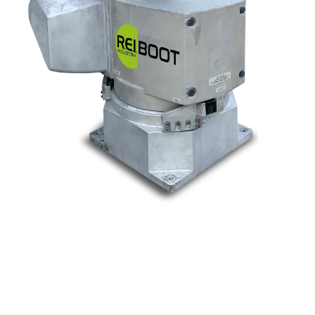
Nos marques
Allen-Bradley
Indramat
ABB
Lenze