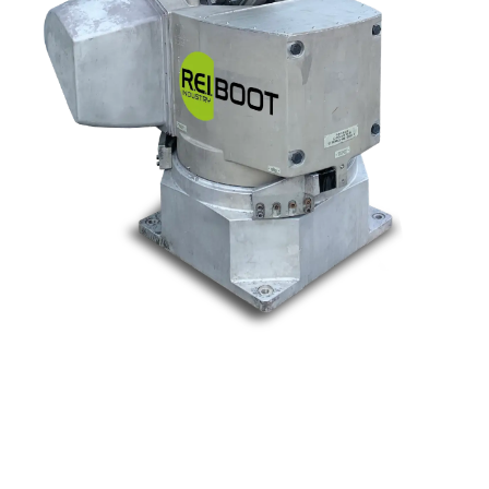
Nos marques
Allen-Bradley
Indramat
ABB
Lenze