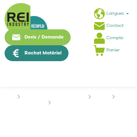
Langues
Contact
Devis / Demande
Compte
Panier
Rachat Matériel
Machine Speciale / Carte Metier
STAUBLI
CS8C
STAUBLI BLI3004A01
STAUBLI BLI3004A01