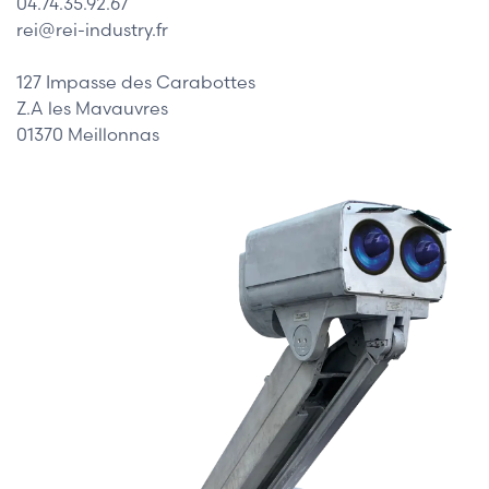
04.74.35.92.67
rei@rei-industry.fr
127 Impasse des Carabottes
Z.A les Mavauvres
01370 Meillonnas