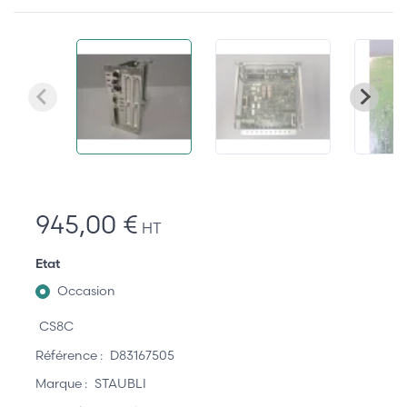
945,00 €
HT
Etat
Occasion
CS8C
Référence :
D83167505
Marque :
STAUBLI