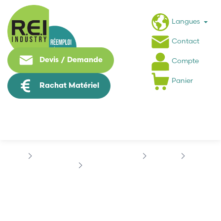
Langues
Contact
Devis / Demande
Compte
Panier
Rachat Matériel
Machine Speciale / Carte Metier
STAUBLI
CS8C
STAUBLI D83167505
STAUBLI D83167505