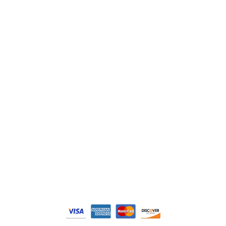
ABB
Lenze
Schneider
Siemens
Philips
DELL
Nos catégories
Contrôle Commande
Hmi / Affichage
Puissance / Conversion energie
© Tous droits réservés. Réalisé par
N2M Solution