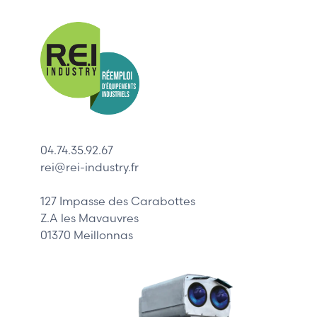
Nos mar
Allen-Bradl
Indramat
ABB
Lenze
Schneider
04.74.35.92.67
Siemens
rei@rei-industry.fr
Philips
DELL
127 Impasse des Carabottes
Z.A les Mavauvres
01370 Meillonnas