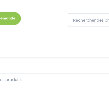
 Demande
s
Marques
Qui sommes-nous
Expertises
05A
EUCHNER ZSA2A1S05A