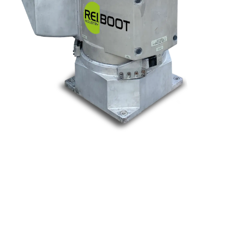
Nos marques
Allen-Bradley
Indramat
ABB
Lenze
Schneider