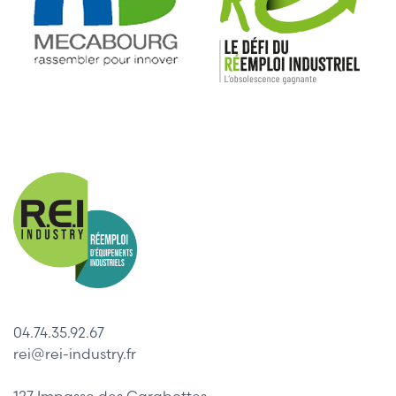
04.74.35.92.67
rei@rei-industry.fr
127 Impasse des Carabottes